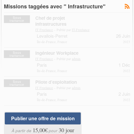
Missions taggées avec " Infrastructure"
Chef de projet
Sous
traitance
infrastructures
IT Freelance
– Publié par
IT-Freelance
Levallois-Perret
26 Juin
Île-de-France, France
2023
Ingénieur Workplace
Sous
traitance
IT Freelance
– Publié par
admin
Paris
1 Déc
Île-de-France, France
2022
Pilote d’exploitation
Sous
traitance
IT Freelance
– Publié par
admin
Paris
2 Juin
Île-de-France, France
2022
Publier une offre de mission
15,00€
30 jour
À partir de
pour