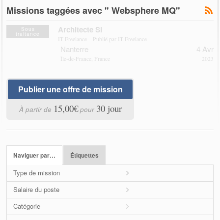
Missions taggées avec " Websphere MQ"
Architecte SI
Sous
traitance
IT Freelance
– Publié par
IT-Freelance
Nanterre
4 Avr
Île-de-France, France
2023
Publier une offre de mission
15,00€
30 jour
À partir de
pour
Naviguer par…
Étiquettes
Type de mission
Salaire du poste
Catégorie