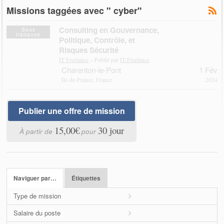
Missions taggées avec " cyber"
Consulting en Gouvernance,
Sous
traitance
Politique, Contrôle, et
Risques Sécurité
IT Freelance
– Publié par
IT-Freelance
Charenton-le-Pont
1 Fév
Île-de-France, France
2024
Publier une offre de mission
15,00€
30 jour
À partir de
pour
Naviguer par…
Étiquettes
Type de mission
Salaire du poste