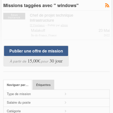
Missions taggées avec " windows"
Chef de projet technique
Sous
traitance
infrastructure
IT Freelance
– Publié par
admin
Malakoff
23 Mai
Île-de-France, France
2022
Publier une offre de mission
15,00€
30 jour
À partir de
pour
Naviguer par…
Étiquettes
Type de mission
Salaire du poste
Catégorie