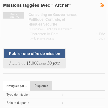
Missions taggées avec " Archer"
Consulting en Gouvernance,
Sous
traitance
Politique, Contrôle, et
Risques Sécurité
IT Freelance
– Publié par
IT-Freelance
Charenton-le-Pont
1 Fév
Île-de-France, France
2024
Publier une offre de mission
15,00€
30 jour
À partir de
pour
Naviguer par…
Étiquettes
Type de mission
Salaire du poste