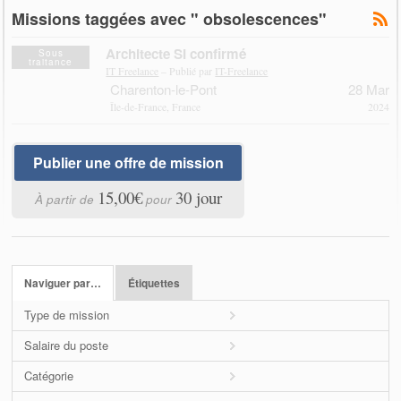
Missions taggées avec " obsolescences"
Architecte SI confirmé
Sous
traitance
IT Freelance
– Publié par
IT-Freelance
Charenton-le-Pont
28 Mar
Île-de-France, France
2024
Publier une offre de mission
15,00€
30 jour
À partir de
pour
Naviguer par…
Étiquettes
Type de mission
Salaire du poste
Catégorie