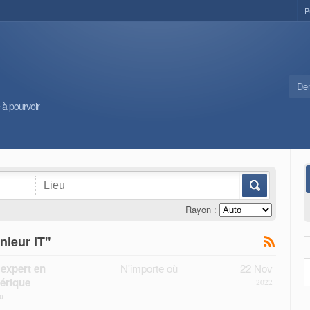
P
Der
 à pourvoir
Rayon :
nieur IT"
 expert en
N'importe où
22 Nov
érique
2022
n