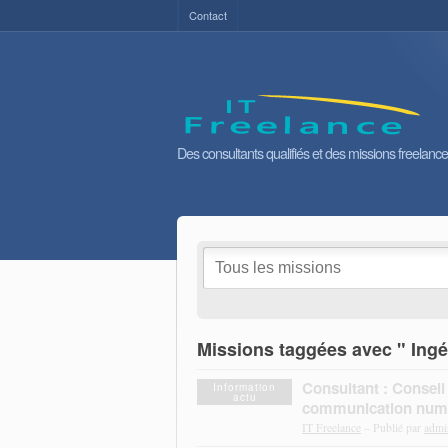
Contact
Des consultants qualifiés et des missions freelance
Missions taggées avec " Ingé
Consultant : Conseil
Information
actu
communication num
IT Freelance
– Publié par
admi