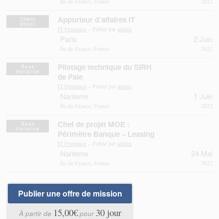
Île-de-France, France
2022
Apporteur d’affaires IT
Client
direct
IT Freelance
– Publié par
admin
Paris
2 Juin
Île-de-France, France
2022
Pilotage technique du SIRH
Sous
traitance
de Paie
IT Freelance
– Publié par
admin
Nanterre
1 Juin
Île-de-France, France
2022
Chef de projet MOE :
Sous
traitance
Périmètre Banque – Leasing
IT Freelance
– Publié par
admin
Nanterre
24 Mai
Île-de-France, France
2022
Publier une offre de mission
15,00€
30 jour
À partir de
pour