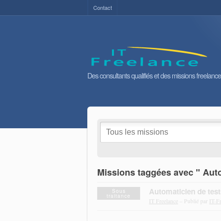
Contact
Des consultants qualifiés et des missions freelance
Missions taggées avec " Aut
Automaticien de test
Sous
traitance
IT Freelance
– Publié par
IT-F