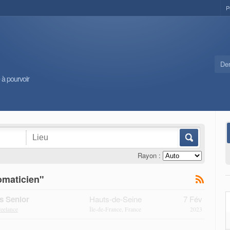
P
Der
 à pourvoir
Rayon :
omaticien"
s Senior
Hauts-de-Seine
7 Fév
reelance
Île-de-France, France
2023