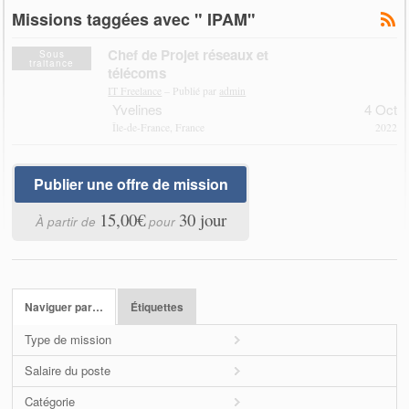
Missions taggées avec " IPAM"
Chef de Projet réseaux et
Sous
traitance
télécoms
IT Freelance
– Publié par
admin
Yvelines
4 Oct
Île-de-France, France
2022
Publier une offre de mission
15,00€
30 jour
À partir de
pour
Naviguer par…
Étiquettes
Type de mission
Salaire du poste
Catégorie