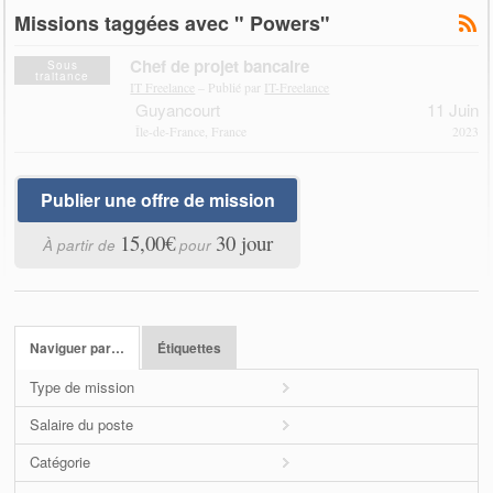
Missions taggées avec " Powers"
Chef de projet bancaire
Sous
traitance
IT Freelance
– Publié par
IT-Freelance
Guyancourt
11 Juin
Île-de-France, France
2023
Publier une offre de mission
15,00€
30 jour
À partir de
pour
Naviguer par…
Étiquettes
Type de mission
Salaire du poste
Catégorie