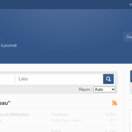
P
Der
 à pourvoir
Rayon :
eau"
ux et télécoms
Yvelines
4 Oct
n
Île-de-France, France
2022
Paris
2 Juin