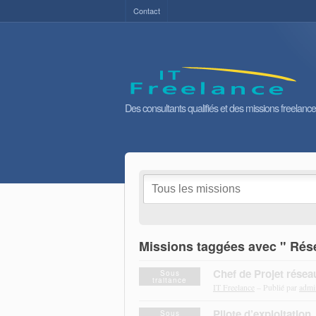
Contact
Des consultants qualifiés et des missions freelance
Missions taggées avec " Rés
Chef de Projet résea
Sous
traitance
IT Freelance
– Publié par
admi
Pilote d’exploitation
Sous