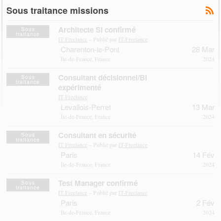
Sous traitance missions
Architecte SI confirmé
Sous
traitance
IT Freelance
– Publié par
IT-Freelance
Charenton-le-Pont
28 Mar
Île-de-France, France
2024
Consultant décisionnel/BI
Sous
traitance
expérimenté
IT-Freelance
Levallois-Perret
13 Mar
Île-de-France, France
2024
Consultant en sécurité
Sous
traitance
IT Freelance
– Publié par
IT-Freelance
Paris
14 Fév
Île-de-France, France
2024
Test Manager confirmé
Sous
traitance
IT Freelance
– Publié par
IT-Freelance
Paris
2 Fév
Île-de-France, France
2024