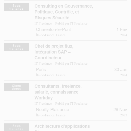
Consulting en Gouvernance,
Sous
traitance
Politique, Contrôle, et
Risques Sécurité
IT Freelance
– Publié par
IT-Freelance
Charenton-le-Pont
1 Fév
Île-de-France, France
2024
Chef de projet flux,
Sous
traitance
intégration SAP –
Coordinateur
IT Freelance
– Publié par
IT-Freelance
Paris
30 Jan
Île-de-France, France
2024
Consultants, freelance,
Client
direct
salarié, connaissance
Workday
IT Freelance
– Publié par
IT-Freelance
Neuilly-Plaisance
29 Nov
Île-de-France, France
2023
Architecture d’applications
Sous
traitance