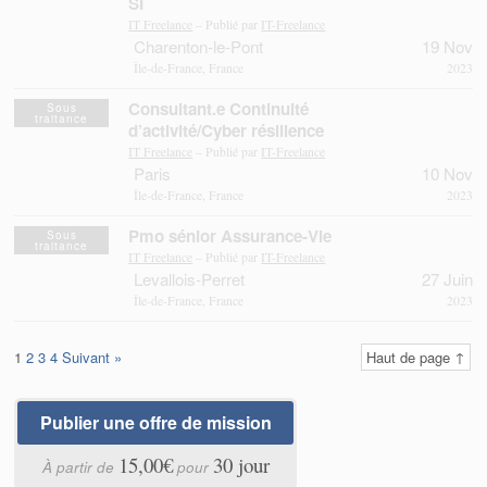
SI
IT Freelance
– Publié par
IT-Freelance
Charenton-le-Pont
19 Nov
Île-de-France, France
2023
Consultant.e Continuité
Sous
traitance
d’activité/Cyber résilience
IT Freelance
– Publié par
IT-Freelance
Paris
10 Nov
Île-de-France, France
2023
Pmo sénior Assurance-Vie
Sous
traitance
IT Freelance
– Publié par
IT-Freelance
Levallois-Perret
27 Juin
Île-de-France, France
2023
1
2
3
4
Suivant »
Haut de page ↑
Publier une offre de mission
15,00€
30 jour
À partir de
pour