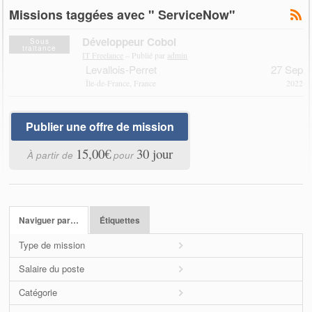
Missions taggées avec " ServiceNow"
Développeur Cobol
Sous
traitance
IT Freelance
– Publié par
admin
Levallois-Perret
27 Sep
Île-de-France, France
2022
Publier une offre de mission
15,00€
30 jour
À partir de
pour
Naviguer par…
Étiquettes
Type de mission
Salaire du poste
Catégorie