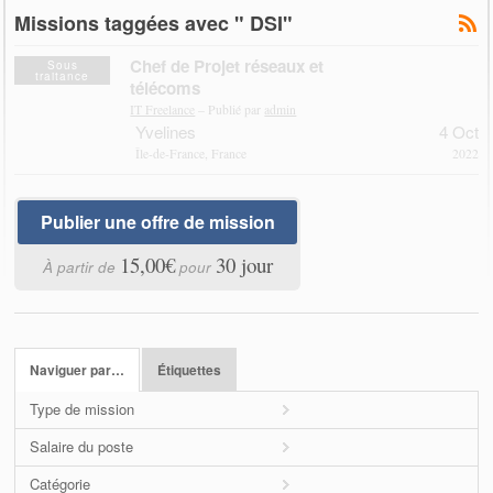
Missions taggées avec " DSI"
Chef de Projet réseaux et
Sous
traitance
télécoms
IT Freelance
– Publié par
admin
Yvelines
4 Oct
Île-de-France, France
2022
Publier une offre de mission
15,00€
30 jour
À partir de
pour
Naviguer par…
Étiquettes
Type de mission
Salaire du poste
Catégorie