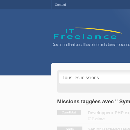
Contact
Des consultants qualifiés et des missions freelance
Missions taggées avec " Sy
Développeur PHP ex
Candidat
IT-Freelance
Senior Backend Deve
Sous