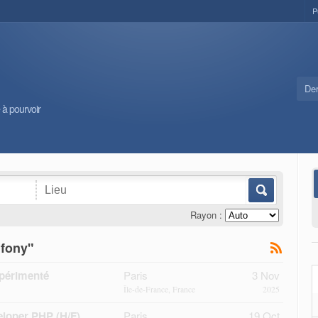
P
Der
 à pourvoir
Rayon :
mfony"
périmenté
Paris
3 Nov
Île-de-France, France
2025
loper PHP (H/F)
Paris
19 Oct