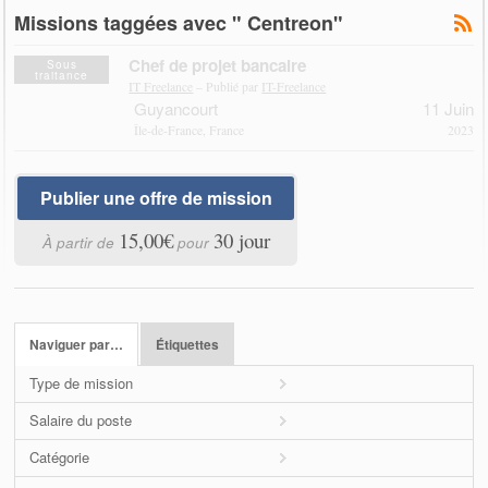
Missions taggées avec " Centreon"
Chef de projet bancaire
Sous
traitance
IT Freelance
– Publié par
IT-Freelance
Guyancourt
11 Juin
Île-de-France, France
2023
Publier une offre de mission
15,00€
30 jour
À partir de
pour
Naviguer par…
Étiquettes
Type de mission
Salaire du poste
Catégorie