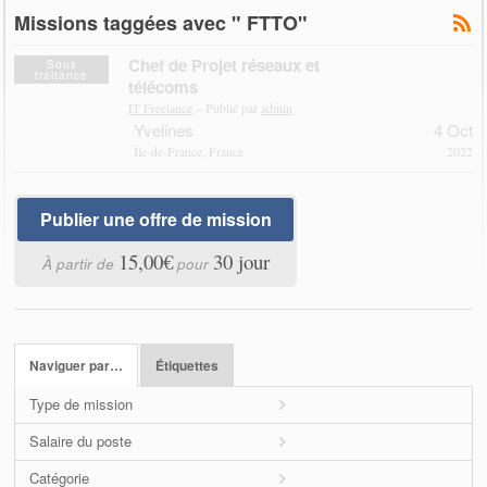
Missions taggées avec " FTTO"
Chef de Projet réseaux et
Sous
traitance
télécoms
IT Freelance
– Publié par
admin
Yvelines
4 Oct
Île-de-France, France
2022
Publier une offre de mission
15,00€
30 jour
À partir de
pour
Naviguer par…
Étiquettes
Type de mission
Salaire du poste
Catégorie