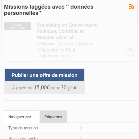
Missions taggées avec " données
personnelles"
Consulting en Gouvernance,
Sous
traitance
Politique, Contrôle, et
Risques Sécurité
IT Freelance
– Publié par
IT-Freelance
Charenton-le-Pont
1 Fév
Île-de-France, France
2024
Publier une offre de mission
15,00€
30 jour
À partir de
pour
Naviguer par…
Étiquettes
Type de mission
Salaire du poste