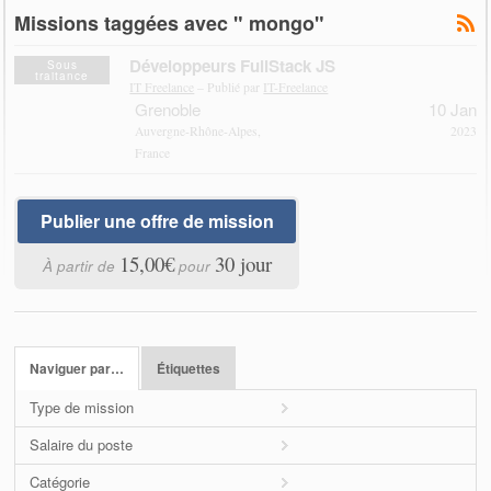
Missions taggées avec " mongo"
Développeurs FullStack JS
Sous
traitance
IT Freelance
– Publié par
IT-Freelance
Grenoble
10 Jan
Auvergne-Rhône-Alpes,
2023
France
Publier une offre de mission
15,00€
30 jour
À partir de
pour
Naviguer par…
Étiquettes
Type de mission
Salaire du poste
Catégorie