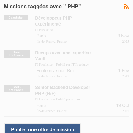
Missions taggées avec " PHP"
Développeur PHP
Candidat
expérimenté
IT-Freelance
Paris
3 Nov
Île-de-France, France
2025
Devops avec une expertise
Sous
traitance
Vault
IT Freelance
– Publié par
IT-Freelance
Fontenay-sous-Bois
1 Fév
Île-de-France, France
2023
Senior Backend Developer
Sous
traitance
PHP (H/F)
IT Freelance
– Publié par
admin
Paris
19 Oct
Île-de-France, France
2022
Publier une offre de mission