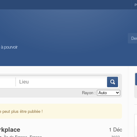
P
Der
 à pourvoir
Rayon :
e peut plus être publiée !
rkplace
1 Déc
s
,
Île-de-France, France