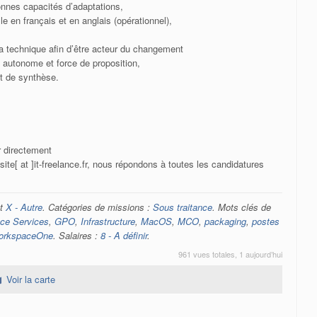
onnes capacités d’adaptations,
 en français et en anglais (opérationnel),
la technique afin d’être acteur du changement
 autonome et force de proposition,
et de synthèse.
er directement
ite[ at ]it-freelance.fr, nous répondons à toutes les candidatures
t
X - Autre
. Catégories de missions :
Sous traitance
. Mots clés de
ace Services
,
GPO
,
Infrastructure
,
MacOS
,
MCO
,
packaging
,
postes
orkspaceOne
. Salaires :
8 - A définir
.
961 vues totales, 1 aujourd’hui
Voir la carte