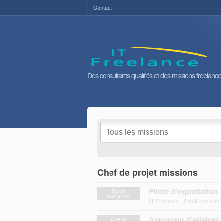
Contact
Des consultants qualifiés et des missions freelance
Chef de projet missions
Pilote d’exploitation
Sous
traitance
IT Freelance
– Publié par
admi
Apporteur d’affaires 
Client