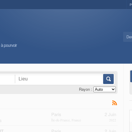
P
Der
 à pourvoir
Rayon :
Paris
2 Juin
n
Île-de-France, France
2022
IT
Paris
2 Juin