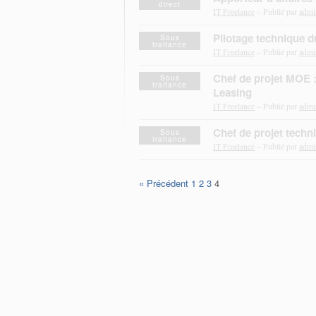
direct
IT Freelance
– Publié par
admi
Pilotage technique d
Sous
traitance
IT Freelance
– Publié par
admi
Chef de projet MOE 
Sous
traitance
Leasing
IT Freelance
– Publié par
admi
Chef de projet techn
Sous
traitance
IT Freelance
– Publié par
admi
« Précédent
1
2
3
4