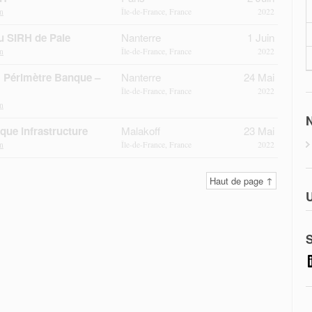
n
Île-de-France, France
2022
u SIRH de Paie
Nanterre
1 Juin
n
Île-de-France, France
2022
: Périmètre Banque –
Nanterre
24 Mai
Île-de-France, France
2022
n
N
ique infrastructure
Malakoff
23 Mai
n
Île-de-France, France
2022
Haut de page ↑
U
S